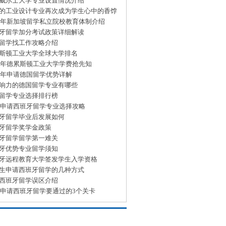
威尔士大学专业设置情况介绍
的工业设计专业再次成为学生心中的香饽
15年新加坡留学私立院校教育体制介绍
牙留学加分考试政策详细解读
留学找工作攻略介绍
斯顿工业大学全球大学排名
15年德累斯顿工业大学学费抢先知
15年申请德国留学优势详解
响力的德国留学专业有哪些
留学专业选择排行榜
15申请西班牙留学专业选择攻略
牙留学毕业后发展如何
牙留学奖学金政策
牙留学留学第一难关
牙优势专业留学须知
牙远程教育大学签发学生入学资格
生申请西班牙留学的几种方式
西班牙留学误区介绍
15申请西班牙留学要通过的3个关卡