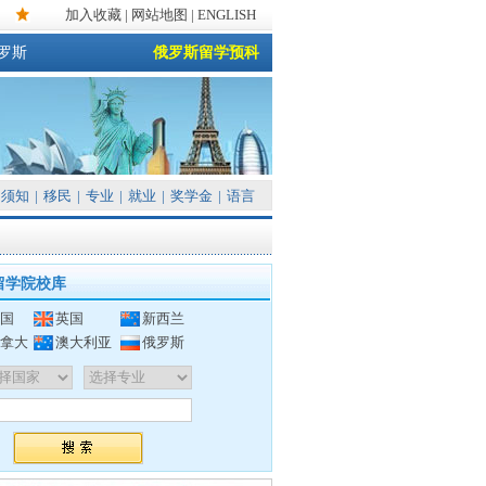
加入收藏
|
网站地图
| ENGLISH
罗斯
俄罗斯留学预科
须知
|
移民
|
专业
|
就业
|
奖学金
|
语言
留学院校库
国
英国
新西兰
拿大
澳大利亚
俄罗斯