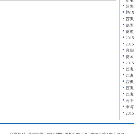
新南
韩国
饽
20
西班
德国
德累
20
20
具影
德国
20
西班
西班
西班
西班
西班
高中
申请
20