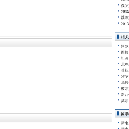
俄罗
79位
20
第二
福布
20
一
相关
阿尔
图拉
坦波
北奥
莫斯
雅罗
乌拉
彼尔
新西
莫尔
留学
新南