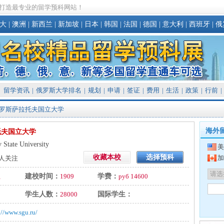
打造最专业的留学预科网站！
大
|
澳洲
|
新西兰
|
新加坡
|
日本
|
韩国
|
法国
|
德国
|
意大利
|
西班牙
|
俄
留学资讯
|
俄罗斯大学排名
|
规划
|
申请
|
签证
|
费用
|
生活
|
政策
|
行前
|
俄罗斯萨拉托夫国立大学
海外
托夫国立大学
v State University
美
收藏本校
选择预科
加
人关注
立
建校时间：
1909
学费：
руб 14600
学生人数：
28000
国际学生：
://www.sgu.ru/