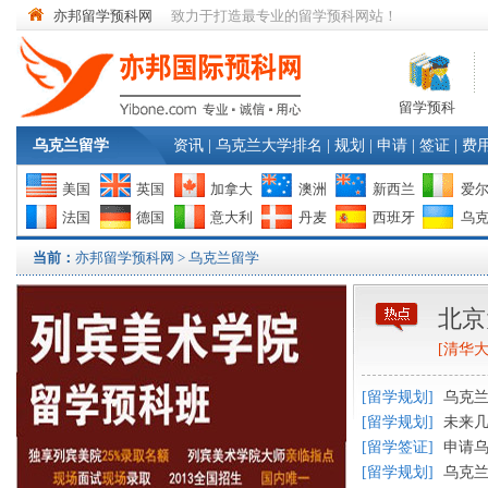
亦邦留学预科网
致力于打造最专业的留学预科网站！
留学预科
乌克兰留学
资讯
|
乌克兰大学排名
|
规划
|
申请
|
签证
|
费
美国
英国
加拿大
澳洲
新西兰
爱
法国
德国
意大利
丹麦
西班牙
乌
当前：
亦邦留学预科网
> 乌克兰留学
北京
[
清华
[
留学规划
]
乌克
[
留学规划
]
未来
[
留学签证
]
申请
[
留学规划
]
乌克兰