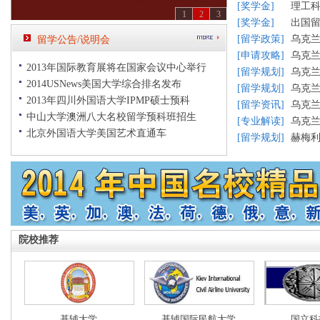
[
奖学金
]
理工
1
2
3
[
奖学金
]
出国
[
留学政策
]
乌克
留学公告/说明会
[
申请攻略
]
乌克
2013年国际教育展将在国家会议中心举行
[
留学规划
]
乌克
2014USNews美国大学综合排名发布
[
留学规划
]
乌克
2013年四川外国语大学IPMP硕士预科
[
留学资讯
]
乌克
中山大学澳洲八大名校留学预科班招生
[
专业解读
]
乌克
北京外国语大学美国艺术直通车
[
留学规划
]
赫梅
院校推荐
基辅大学
基辅国际民航大学
国立科