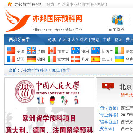
亦邦留学预科网
致力于打造最专业的留学预科网站！
留学预科
西班牙留学
资讯
|
西班牙大学排名
|
规划
|
申请
|
签证
|
费
美国
英国
加拿大
澳洲
新西兰
爱
法国
德国
意大利
丹麦
西班牙
乌
当前：
亦邦留学预科网
> 西班牙留学
北京
[
清华
[
留学政策
]
西班
[
专业解读
]
201
[
留学就业
]
西班
[
奖学金
]
西班