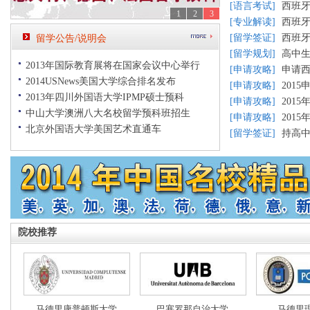
[
语言考试
]
西班
1
2
3
[
专业解读
]
西班
[
留学签证
]
西班
留学公告/说明会
[
留学规划
]
高中
2013年国际教育展将在国家会议中心举行
[
申请攻略
]
申请
2014USNews美国大学综合排名发布
[
申请攻略
]
201
2013年四川外国语大学IPMP硕士预科
[
申请攻略
]
201
中山大学澳洲八大名校留学预科班招生
[
申请攻略
]
201
北京外国语大学美国艺术直通车
[
留学签证
]
持高
院校推荐
马德里康普顿斯大学
巴塞罗那自治大学
马德里