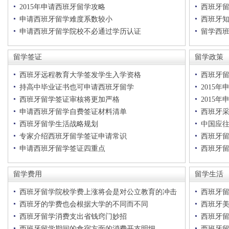
2015年申请西班牙留学攻略
西班牙
申请西班牙留学难度系数较小
西班牙
申请西班牙留学院校不必通过学历认证
留学西
留学签证
留学政策
西班牙远程教育大学签发学生入学资格
西班牙
持高中毕业证书也可申请西班牙留学
2015
西班牙留学签证审核将更加严格
2015
申请西班牙留学自费签证材料清单
西班牙
西班牙留学生活战略规划
中国应
专家介绍西班牙留学签证申请常识
西班牙
申请西班牙留学签证四重点
西班牙
留学费用
留学生活
西班牙留学院校学费上涨将会是对公立教育的冲击
西班牙
西班牙的学费也会根据大学的不同而不同
西班牙
西班牙留学消费支出省钱窍门妙招
西班牙
西班牙留学期间的食宿方面的消费开支明细
西班牙