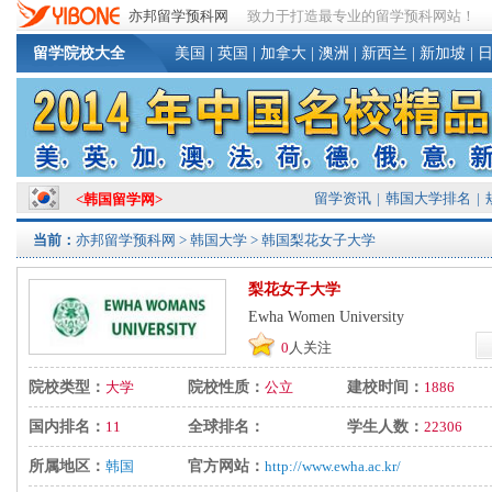
亦邦留学预科网
致力于打造最专业的留学预科网站！
留学院校大全
美国
|
英国
|
加拿大
|
澳洲
|
新西兰
|
新加坡
|
留学资讯
|
韩国大学排名
|
<
韩国留学网
>
当前：
亦邦留学预科网
>
韩国大学
> 韩国梨花女子大学
梨花女子大学
Ewha Women University
0
人关注
院校类型：
大学
院校性质：
公立
建校时间：
1886
国内排名：
11
全球排名：
学生人数：
22306
所属地区：
韩国
官方网站：
http://www.ewha.ac.kr/