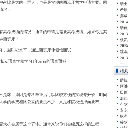
占比最大的一群人，也是最常规的西班牙留学申请方案。同
瑞士
情况：
希腊
挪威
20
瑞典
高考成绩的情况，通常的申请是需要高考成绩。如果你是其
20
学西班牙：
俄罗
79位
20
习，达到A2水平，通过西班牙使领馆面试
第二
福布
20
私立语言学校学习1年左右的语言预科
一
相关
萨拉
阿维
巴伦
是③，原因是专科毕业后可以比较方便的实现专升硕，时间
加的
立大学的学费相比公立的要贵不少，只是④院校选择面要窄。
布尔
安东
欧洲
穆尔
大机会属于这个群体。通常来说你们会经历这样的过程：