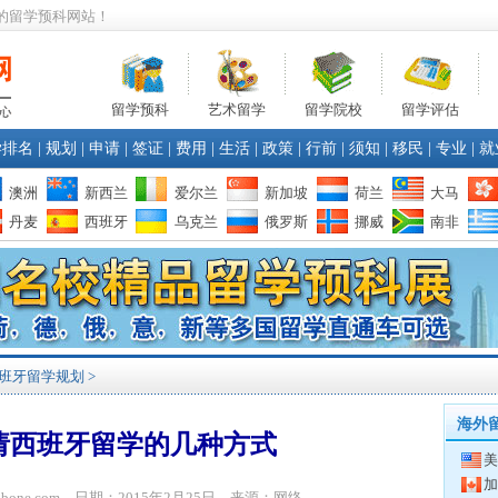
的留学预科网站！
留学预科
艺术留学
留学院校
留学评估
学排名
|
规划
|
申请
|
签证
|
费用
|
生活
|
政策
|
行前
|
须知
|
移民
|
专业
|
就
澳洲
新西兰
爱尔兰
新加坡
荷兰
大马
丹麦
西班牙
乌克兰
俄罗斯
挪威
南非
班牙留学规划
>
海外
请西班牙留学的几种方式
美
加
yibone.com 日期：2015年2月25日 来源：网络