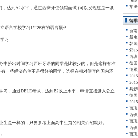
佛朗
莱里
，达到A2水平，通过西班牙使领馆面试 (可以发现这是一条
留学
立语言学校学习1年左右的语言预科
新南
新南
学习
韩国
饽
20
西班
德国
中挤出时间学习西班牙语的同学是比较少的，但是这样有准
德累
外有一些经济条件不是很好的同学，选择在相对便宜的国内环
20
20
具影
，通过DELE考试，达到B2以上水平，申请直接进入公立
德国
20
西班
西班
西班
生是一样的，只要参考上面高中生篇的相关介绍就好。
西班
西班
：