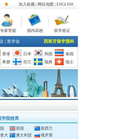
加入收藏
|
网站地图
| ENGLISH
专家答疑
国内高校
留学签证
业
|
奖学金
西班牙留学预科
香港
日本
韩国
泰国
希腊
芬兰
瑞典
瑞士
留学院校库
国
英国
新西兰
拿大
澳大利亚
俄罗斯