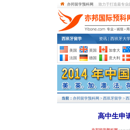
亦邦留学预科网
致力于打造最专业
西班牙留学
资讯
|
西班牙大
美国
英国
加拿大
法国
德国
意大利
当前：
亦邦留学预科网
>
西班牙留学
>
西
高中生申
亦邦留学预科网
www.