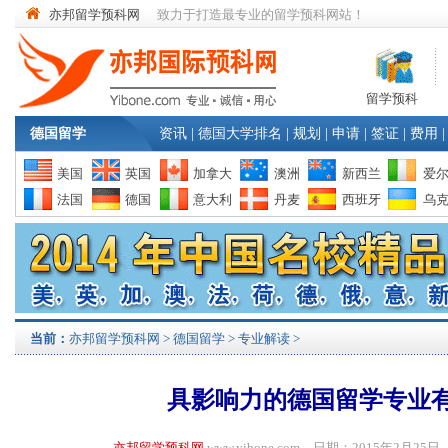
亦邦留学预科网
致力于打造最专业的留学预科网站！
留学预科
德国留学
资讯
|
德国大学排名
|
规划
|
申请
|
签证
|
费用
|
美国
英国
加拿大
澳洲
新西兰
爱
法国
德国
意大利
丹麦
西班牙
乌
当前：
亦邦留学预科网
>
德国留学
>
专业解读
>
具影响力的德国留学专业
亦邦留学预科网
www.yibone.com 日期：2015年2月