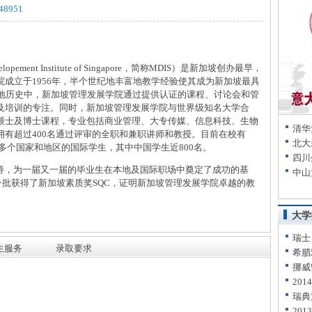
148951
ement Institute of Singapore，简称MDIS）是新加坡创办最早，
成立于1956年，半个世纪地丰富地教学经验使其成为新加坡最具
年地历史中，新加坡管理发展学院通过提供认证的课程、讨论会和管
及培训的专注。同时，新加坡管理发展学院与世界级知名大学合
硕士及博士课程，专业包括商业管理、大专传媒、信息科技、生物
清华
有超过400名通过评审的全职和兼职讲师和教授。目前在校有
北大
0多个国家和地区的国际学生，其中中国学生近800名。
四川
，为一届又一届的毕业生在本地及国际职场中奠定了成功的基
中山
第一批获得了新加坡素质奖SQC，证明新加坡管理发展学院卓越的教
大学
瑞士
生服务
录取要求
希腊
挪威
20
瑞典
20