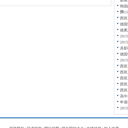
新南
韩国
饽
20
西班
德国
德累
20
20
具影
德国
20
西班
西班
西班
西班
西班
高中
申请
20