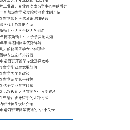
威尔士大学专业设置情况介绍
的工业设计专业再次成为学生心中的香饽
15年新加坡留学私立院校教育体制介绍
牙留学加分考试政策详细解读
留学找工作攻略介绍
斯顿工业大学全球大学排名
15年德累斯顿工业大学学费抢先知
15年申请德国留学优势详解
响力的德国留学专业有哪些
留学专业选择排行榜
15申请西班牙留学专业选择攻略
牙留学毕业后发展如何
牙留学奖学金政策
牙留学留学第一难关
牙优势专业留学须知
牙远程教育大学签发学生入学资格
生申请西班牙留学的几种方式
西班牙留学误区介绍
15申请西班牙留学要通过的3个关卡