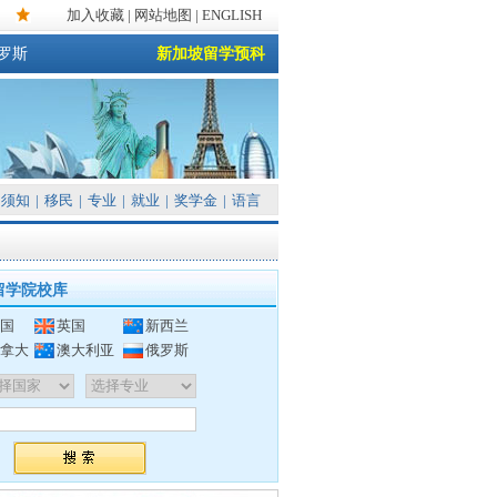
加入收藏
|
网站地图
| ENGLISH
罗斯
新加坡留学预科
须知
|
移民
|
专业
|
就业
|
奖学金
|
语言
留学院校库
国
英国
新西兰
拿大
澳大利亚
俄罗斯