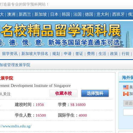
打造最专业的留学预科网站！
大
|
澳洲
|
新西兰
|
新加坡
|
日本
|
韩国
|
法国
|
德国
|
意大利
|
西班牙
|
俄
留学资讯
|
新加坡大学排名
|
规划
|
申请
|
签证
|
费用
|
生活
|
政策
|
行前
|
新加坡管理发展学院
海外
发展学院
ment Development Institute of Singapore
美
收藏本校
选择预科
加
人关注
立
建校时间：
1956
学费：
S$ 16800
学生人数：
16500
国际学生：
4000
://www.mdis.edu.sg/