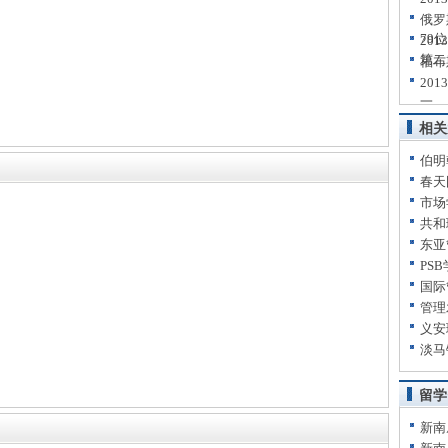
俄罗
79位
20
第二
福布
20
一
相关
伯明
春天
市场
共和
东亚
PS
国际
管理
义安
淡马
留学
新南