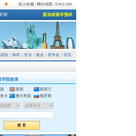
加入收藏
|
网站地图
| ENGLISH
罗斯
新加坡留学预科
须知
|
移民
|
专业
|
就业
|
奖学金
|
语言
留学院校库
国
英国
新西兰
拿大
澳大利亚
俄罗斯