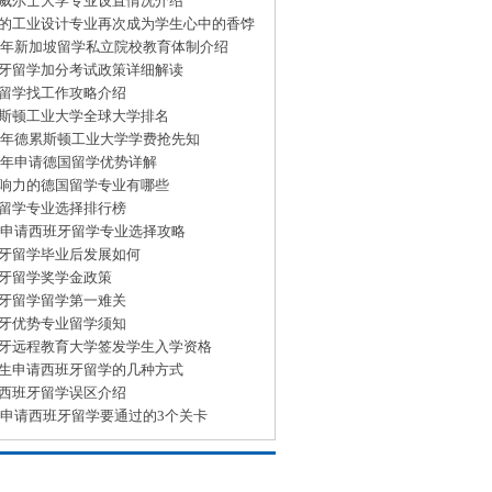
威尔士大学专业设置情况介绍
的工业设计专业再次成为学生心中的香饽
15年新加坡留学私立院校教育体制介绍
牙留学加分考试政策详细解读
留学找工作攻略介绍
斯顿工业大学全球大学排名
15年德累斯顿工业大学学费抢先知
15年申请德国留学优势详解
响力的德国留学专业有哪些
留学专业选择排行榜
15申请西班牙留学专业选择攻略
牙留学毕业后发展如何
牙留学奖学金政策
牙留学留学第一难关
牙优势专业留学须知
牙远程教育大学签发学生入学资格
生申请西班牙留学的几种方式
西班牙留学误区介绍
15申请西班牙留学要通过的3个关卡