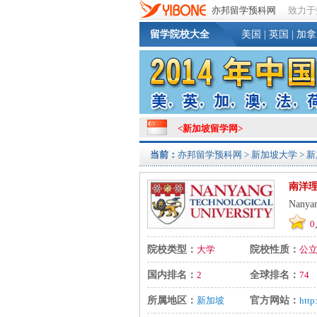
亦邦留学预科网
致力于
留学院校大全
美国
|
英国
|
加拿
<
新加坡留学网
>
当前：
亦邦留学预科网
>
新加坡大学
> 
南洋
Nanyan
0
院校类型：
大学
院校性质：
公
国内排名：
2
全球排名：
74
所属地区：
新加坡
官方网站：
http