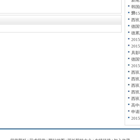
新南
韩国
饽
20
西班
德国
德累
20
20
具影
德国
20
西班
西班
西班
西班
西班
高中
申请
20