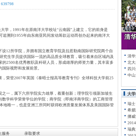
e 639798
学，1991年在原南洋大学校址“云南园”上建立，它的前身是
史可追溯到1955年由东南亚民间发动筹款运动而创办起来的南洋大
12所学院，并拥有国立教育学院及拉惹勒南国际研究院两个自
清华
700名研究生学员提供国际一流的高品质全球教育，吸引着来自区域内及
家的2500名优秀教职及科研人员，形成雄厚的师资力量，其丰富多
北大
的国际视野和发展前景。
四川
中山
荣登2007年英国《泰晤士报高等教育专刊》全球科技大学前25
之一，属下六所学院实力雄厚，着重创新；理学院引领新加坡生
大学
与数学科学荣誉学位的学院；商学院（即南洋商学院）的工商管理
瑞士
是本地唯一，也是亚洲三所同时获得欧洲质量发展体系及美国国际管
希腊
挪威
20
瑞典
生服务
录取要求
20