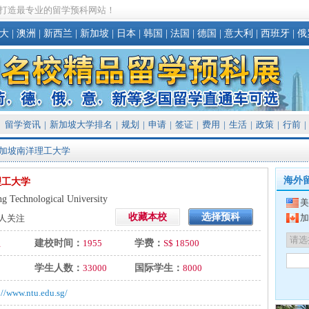
打造最专业的留学预科网站！
大
|
澳洲
|
新西兰
|
新加坡
|
日本
|
韩国
|
法国
|
德国
|
意大利
|
西班牙
|
俄
留学资讯
|
新加坡大学排名
|
规划
|
申请
|
签证
|
费用
|
生活
|
政策
|
行前
|
新加坡南洋理工大学
海外
理工大学
g Technological University
美
收藏本校
选择预科
加
人关注
立
建校时间：
1955
学费：
S$ 18500
学生人数：
33000
国际学生：
8000
://www.ntu.edu.sg/