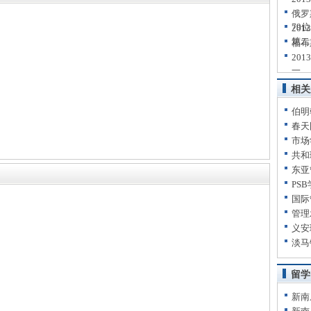
俄罗
79位
20
第二
福布
20
一
相关
伯明
春天
市场
共和
东亚
PS
国际
管理
义安
淡马
留学
新南