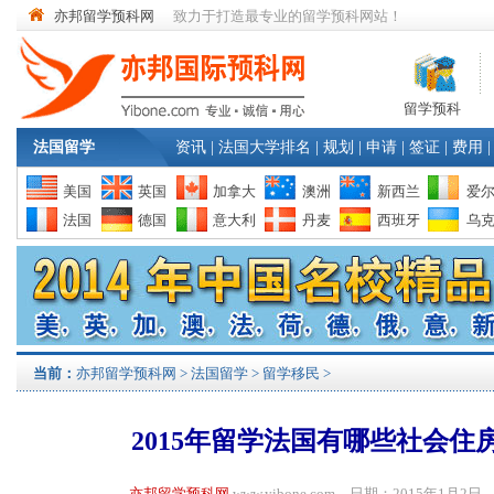
亦邦留学预科网
致力于打造最专业的留学预科网站！
留学预科
法国留学
资讯
|
法国大学排名
|
规划
|
申请
|
签证
|
费用
|
美国
英国
加拿大
澳洲
新西兰
爱
法国
德国
意大利
丹麦
西班牙
乌
当前：
亦邦留学预科网
>
法国留学
>
留学移民
>
2015年留学法国有哪些社会住
亦邦留学预科网
www.yibone.com 日期：2015年1月