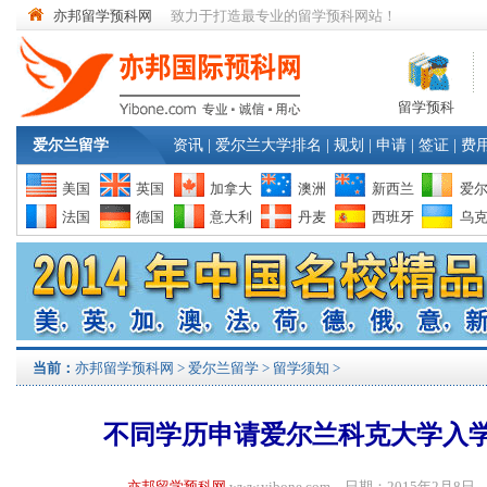
亦邦留学预科网
致力于打造最专业的留学预科网站！
留学预科
爱尔兰留学
资讯
|
爱尔兰大学排名
|
规划
|
申请
|
签证
|
费
美国
英国
加拿大
澳洲
新西兰
爱
法国
德国
意大利
丹麦
西班牙
乌
当前：
亦邦留学预科网
>
爱尔兰留学
>
留学须知
>
不同学历申请爱尔兰科克大学入
亦邦留学预科网
www.yibone.com 日期：2015年2月