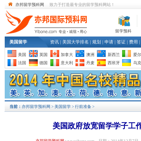
亦邦留学预科网
致力于打造最专业的留学预科网站！
留学预科
美国留学
资讯
|
美国大学排名
|
规划
|
申请
|
签证
|
费用
|
美国
英国
加拿大
澳洲
新西兰
爱
法国
德国
意大利
丹麦
西班牙
乌
当前：
亦邦留学预科网
>
美国留学
>
行前准备
>
美国政府放宽留学学子工
亦邦留学预科网
www.yibone.com 日期：2014年12