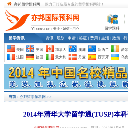
亦邦留学预科网
致力于打造最专业的留学预科网站！
留学预科
留学资讯
资讯
|
规划
|
申请
|
签证
|
费用
|
生活
|
政策
|
行
美国
英国
加拿大
澳洲
新西兰
爱
法国
德国
意大利
丹麦
西班牙
乌
当前：
亦邦留学预科网
>
>
2014年清华大学留学通(TUSP)
亦邦留学预科网
www.yibone.com 日期：2013年5月