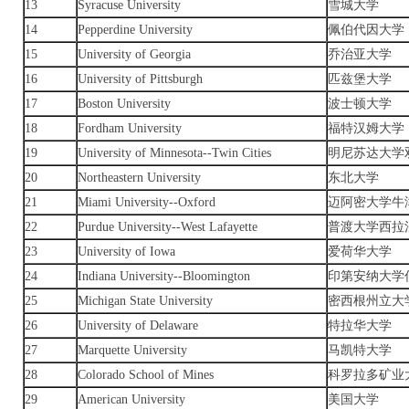
13
Syracuse University
雪城大学
14
Pepperdine University
佩伯代因大学
15
University of Georgia
乔治亚大学
16
University of Pittsburgh
匹兹堡大学
17
Boston University
波士顿大学
18
Fordham University
福特汉姆大学
19
University of Minnesota--Twin Cities
明尼苏达大学
20
Northeastern University
东北
21
Miami University--Oxford
迈阿密大学牛
22
Purdue University--West Lafayette
普渡大学西拉
23
University of Iowa
爱荷华大学
24
Indiana University--Bloomington
印第安纳大学
25
Michigan State University
密西根州立大
26
University of Delaware
特拉华大学
27
Marquette University
马凯特大学
28
Colorado School of Mines
科罗拉多矿业
29
American University
美国大学