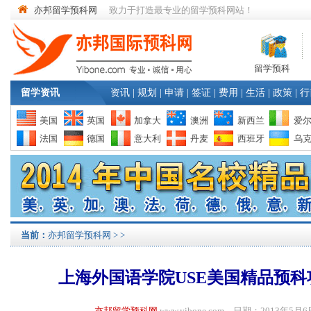
亦邦留学预科网
致力于打造最专业的留学预科网站！
留学预科
留学资讯
资讯
|
规划
|
申请
|
签证
|
费用
|
生活
|
政策
|
行
美国
英国
加拿大
澳洲
新西兰
爱
法国
德国
意大利
丹麦
西班牙
乌
当前：
亦邦留学预科网
>
>
上海外国语学院USE美国精品预
亦邦留学预科网
www.yibone.com 日期：2013年