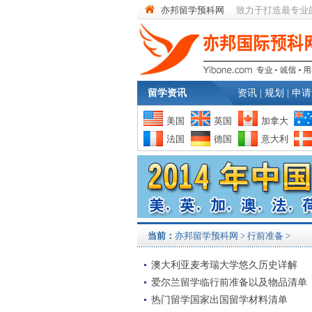
亦邦留学预科网
致力于打造最专业
留学资讯
资讯
|
规划
|
申请
美国
英国
加拿大
法国
德国
意大利
当前：
亦邦留学预科网
>
行前准备
>
澳大利亚麦考瑞大学悠久历史详解
爱尔兰留学临行前准备以及物品清单
热门留学国家出国留学材料清单