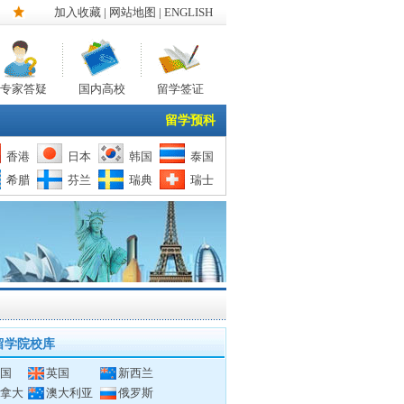
加入收藏
|
网站地图
| ENGLISH
专家答疑
国内高校
留学签证
留学预科
香港
日本
韩国
泰国
希腊
芬兰
瑞典
瑞士
留学院校库
国
英国
新西兰
拿大
澳大利亚
俄罗斯