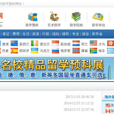
的留学预科网站！
留学预科
艺术留学
留学院校
留学评估
|
签证
|
费用
|
生活
|
政策
|
行前
|
须知
|
移民
|
专业
|
就业
|
奖学金
澳洲
新西兰
爱尔兰
新加坡
荷兰
大马
丹麦
西班牙
乌克兰
俄罗斯
挪威
南非
2015/1/10 20:06:36
海外
2014/12/23 21:12:52
美
2014/12/13 22:07:56
加